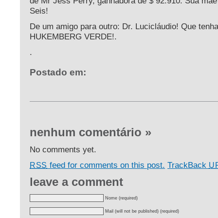
de Mr Jess Perry, ganhadora de $ 92.910. Sua mãe
Seis!
De um amigo para outro: Dr. Lucicláudio! Que tenha
HUKEMBERG VERDE!.
.
Postado em:
nenhum comentário
»
No comments yet.
feed for comments on this post.
TrackBack
RSS
U
leave a comment
Nome (required)
Mail (will not be published) (required)