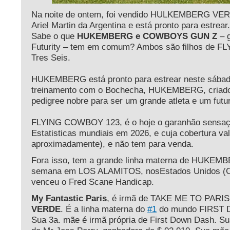
Na noite de ontem, foi vendido HULKEMBERG VER
Ariel Martin da Argentina e está pronto para estrear.
Sabe o que
HUKEMBERG e COWBOYS GUN Z
– 
Futurity – tem em comum? Ambos são filhos de
Tres Seis.
HUKEMBERG está pronto para estrear neste sábad
treinamento com o Bochecha, HUKEMBERG, criado 
pedigree nobre para ser um grande atleta e um futu
FLYING COWBOY 123, é o hoje o garanhão sensaç
Estatisticas mundiais em 2026, e cuja cobertura va
aproximadamente), e não tem para venda.
Fora isso, tem a grande linha materna de HUKEM
semana em LOS ALAMITOS, nosEstados Unidos (Ca
venceu o Fred Scane Handicap.
My Fantastic Paris
, é irmã de TAKE ME TO PARI
VERDE
. É a linha materna do
#1
do mundo FIRST
Sua 3a. mãe é irmã própria de First Down Dash. Su