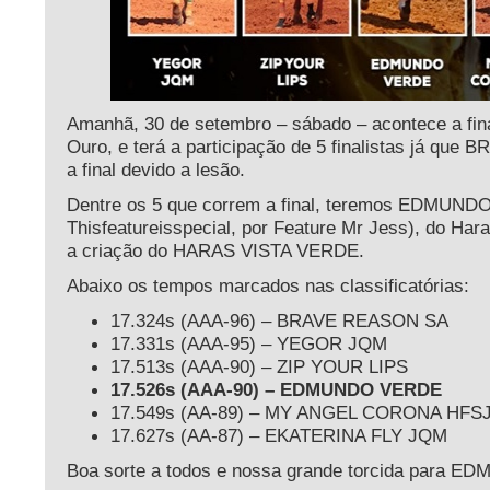
Amanhã, 30 de setembro – sábado – acontece a fin
Ouro, e terá a participação de 5 finalistas já qu
a final devido a lesão.
Dentre os 5 que correm a final, teremos EDMUND
Thisfeatureisspecial, por Feature Mr Jess), do Har
a criação do HARAS VISTA VERDE.
Abaixo os tempos marcados nas classificatórias:
17.324s (AAA-96) – BRAVE REASON SA
17.331s (AAA-95) – YEGOR JQM
17.513s (AAA-90) – ZIP YOUR LIPS
17.526s (AAA-90) – EDMUNDO VERDE
17.549s (AA-89) – MY ANGEL CORONA HFS
17.627s (AA-87) – EKATERINA FLY JQM
Boa sorte a todos e nossa grande torcida para 