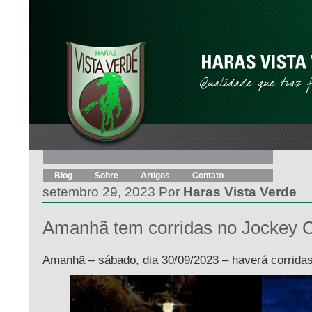
Blog
Sobre
Artigos
Contato
setembro 29, 2023 Por
Haras Vista Verde
Amanhã tem corridas no Jockey 
Amanhã – sábado, dia 30/09/2023 – haverá corrida