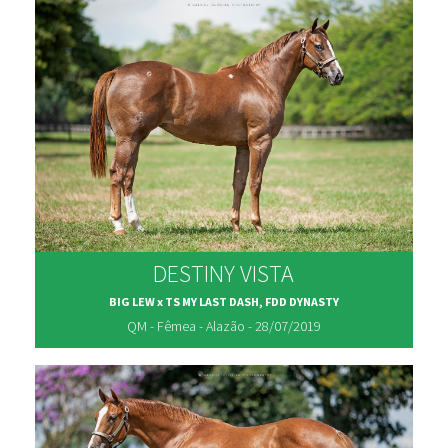
DESTINY VISTA
BIG LEW x TS MY LAST DASH, FDD DYNASTY
QM - Fêmea - Alazão - 28/07/2019