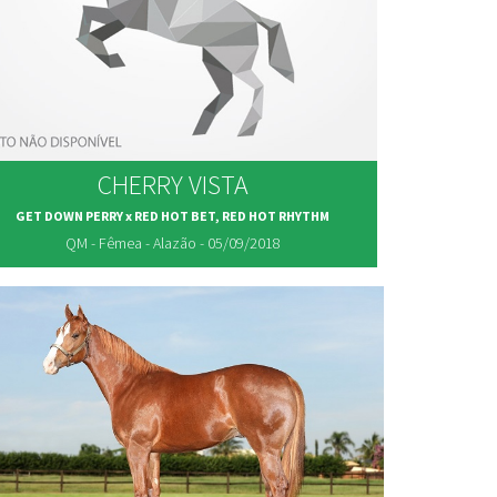
CHERRY VISTA
GET DOWN PERRY x RED HOT BET, RED HOT RHYTHM
QM - Fêmea - Alazão - 05/09/2018