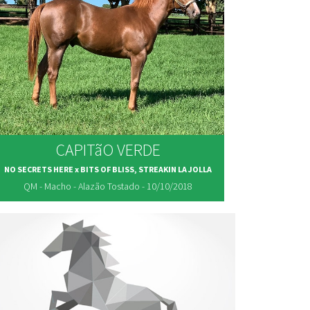
CAPITãO VERDE
NO SECRETS HERE x BITS OF BLISS, STREAKIN LA JOLLA
QM - Macho - Alazão Tostado - 10/10/2018