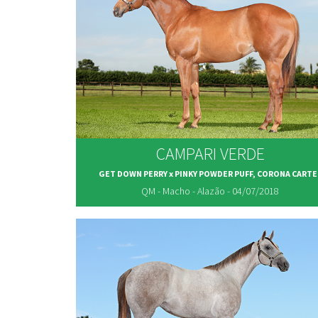
CAMPARI VERDE
GET DOWN PERRY x PINKY POWDER PUFF, CORONA CARTE
QM - Macho - Alazão - 04/07/2018