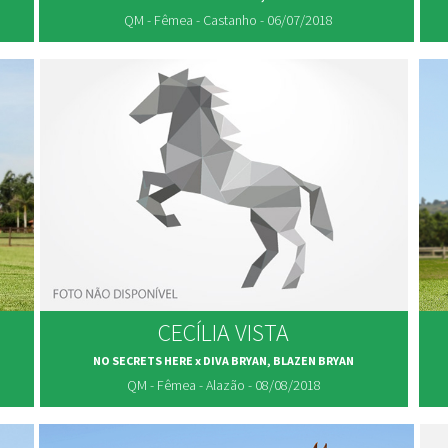
QM - Fêmea - Castanho - 06/07/2018
CECÍLIA VISTA
NO SECRETS HERE x DIVA BRYAN, BLAZEN BRYAN
QM - Fêmea - Alazão - 08/08/2018