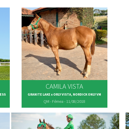
CAMILA VISTA
JESS
GRANITE LAKE x ORLY VISTA, NORDICK ONLY VM
QM - Fêmea - 11/08/2018