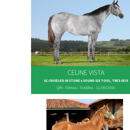
CELINE VISTA
SC CHISELED IN STONE x SOUND SIX TOOL, TRES SEIS
QM - Fêmea - Tordilho - 11/09/2018