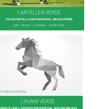
CARTELLER VERDE
TELLER CARTEL x JESS PLAIN KOOL, MR JESS PERRY
QM - Macho - Castanho - 16/09/2018
CAVANI VERDE
GRANITE LAKE x THISFEATUREISSPECIAL, FEATURE MR JESS