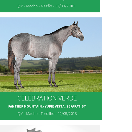
QM - Macho - Alazão - 13/09/2018
CELEBRATION VERDE
PANTHER MOUNTAIN x YUPIE VISTA, SEPARATIST
QM - Macho - Tordilho - 22/08/2018