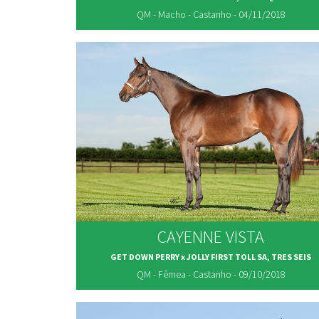
QM - Macho - Castanho - 04/11/2018
CAYENNE VISTA
GET DOWN PERRY x JOLLY FIRST TOLL SA, TRES SEIS
QM - Fêmea - Castanho - 09/10/2018