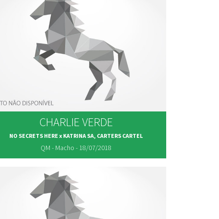
CHARLIE VERDE
NO SECRETS HERE x KATRINA SA, CARTERS CARTEL
QM - Macho - 18/07/2018