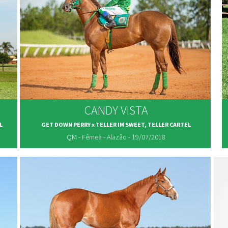
CANDY VISTA
L
GET DOWN PERRY x TELLER IM SWEET, TELLER CARTEL
QM - Fêmea - Alazão - 19/07/2018